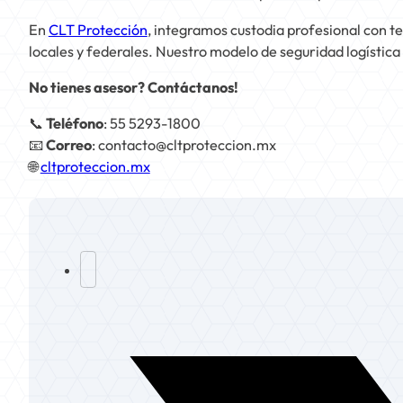
En
CLT Protección
, integramos custodia profesional con t
locales y federales. Nuestro modelo de seguridad logística 
No tienes asesor? Contáctanos!
📞
Teléfono
: 55 5293-1800
📧
Correo
:
contacto@cltproteccion.mx
🌐
cltproteccion.mx