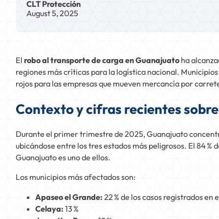
CLT Protección
August 5, 2025
El
robo al transporte de carga en Guanajuato
ha alcanzad
regiones más críticas para la logística nacional. Municipi
rojos para las empresas que mueven mercancía por carret
Contexto y cifras recientes sobr
Durante el primer trimestre de 2025, Guanajuato concent
ubicándose entre los tres estados más peligrosos. El 84 % de
Guanajuato es uno de ellos.
Los municipios más afectados son:
Apaseo el Grande:
22 % de los casos registrados en e
Celaya:
13 %