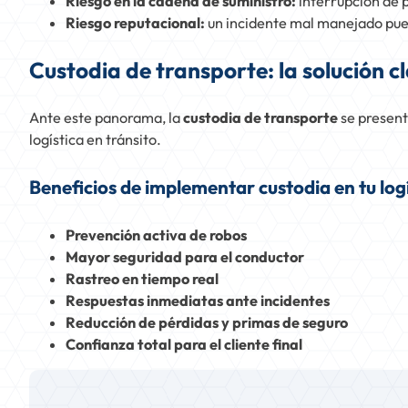
Riesgo en la cadena de suministro:
interrupción de p
Riesgo reputacional:
un incidente mal manejado pued
Custodia de transporte: la solución c
Ante este panorama, la
custodia de transporte
se present
logística en tránsito.
Beneficios de implementar custodia en tu log
Prevención activa de robos
Mayor seguridad para el conductor
Rastreo en tiempo real
Respuestas inmediatas ante incidentes
Reducción de pérdidas y primas de seguro
Confianza total para el cliente final