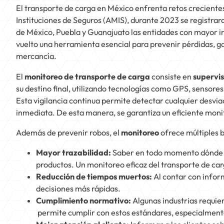
El transporte de carga en México enfrenta retos creciente
Instituciones de Seguros (AMIS), durante 2023 se registra
de México, Puebla y Guanajuato las entidades con mayor in
vuelto una herramienta esencial para prevenir pérdidas, ga
mercancía.
El
monitoreo de transporte de carga
consiste en
supervis
su destino final, utilizando tecnologías como GPS, sensore
Esta vigilancia continua permite detectar cualquier desvia
inmediata. De esta manera, se garantiza un eficiente moni
Además de prevenir robos, el
monitoreo
ofrece múltiples 
Mayor trazabilidad:
Saber en todo momento dónde se
productos. Un monitoreo eficaz del transporte de car
Reducción de tiempos muertos:
Al contar con infor
decisiones más rápidas.
Cumplimiento normativo:
Algunas industrias requier
permite cumplir con estos estándares, especialmente