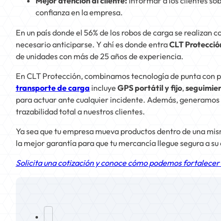
Mejor atención al cliente:
Informar a los clientes sob
confianza en la empresa.
En un país donde el 56% de los robos de carga se realizan c
necesario anticiparse. Y ahí es donde entra
CLT Protecció
de unidades con más de 25 años de experiencia.
En CLT Protección, combinamos tecnología de punta con pr
transporte de carga
incluye
GPS portátil y fijo
,
seguimien
para actuar ante cualquier incidente. Además, generamos
trazabilidad total a nuestros clientes.
Ya sea que tu empresa mueva productos dentro de una mism
la mejor garantía para que tu mercancía llegue segura a su
Solicita una cotización y conoce cómo podemos fortalecer l