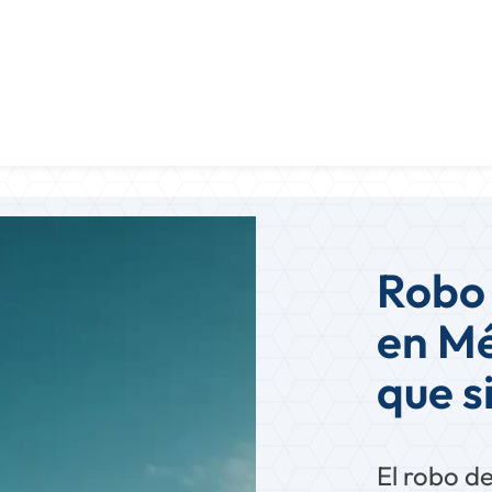
Robo 
en M
que s
El robo d