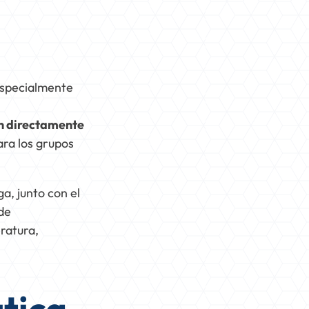
especialmente
an directamente
ara los grupos
a, junto con el
de
ratura,