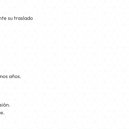
te su traslado
imos años.
sión.
ue.