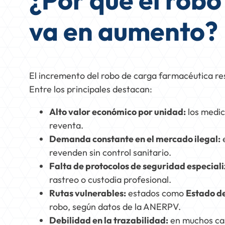
¿Por qué el rob
va en aumento?
El incremento del robo de carga farmacéutica res
Entre los principales destacan:
Alto valor económico por unidad:
los medic
reventa.
Demanda constante en el mercado ilegal:
e
revenden sin control sanitario.
Falta de protocolos de seguridad especial
rastreo o custodia profesional.
Rutas vulnerables:
estados como
Estado de
robo, según datos de la ANERPV.
Debilidad en la trazabilidad:
en muchos caso