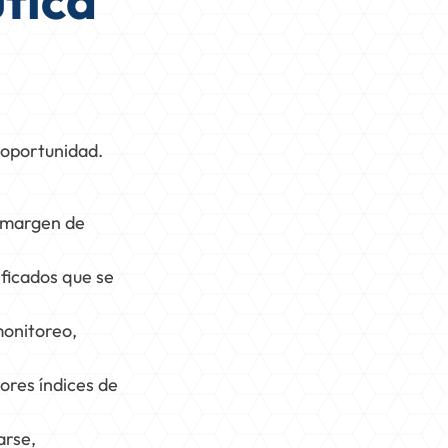
tica
 oportunidad.
o margen de
ificados que se
monitoreo,
ores índices de
arse,