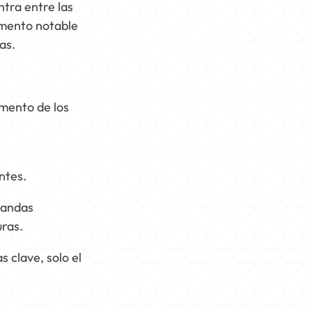
ntra entre las
emento notable
as.
umento de los
ntes.
bandas
uras.
s clave, solo el