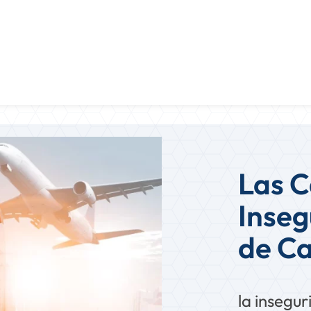
Las C
Inseg
de C
la insegur